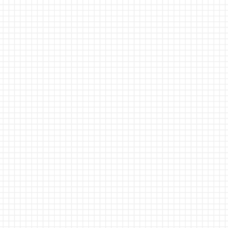
お預かりした個人情報は、個人情報保護法に基づき管理致しま
す。
お問い合わせの際は下記の「個人情報保護方針」をご確認くだ
さい。
個人情報保護方針
個人情報の利用目的：お問い合わせへの回答にご利用させて
いただく場合があります。
ここで得られた個人情報は本人の同意無しに、上記の目的以
外では利用いたしません。
法令に基づく場合を除き、本人の同意無しに第三者に対しデ
ータを開示・提供することはいたしません。
本人からの請求があれば情報を開示いたします。
公開された個人情報が事実と異なる場合、訂正や削除に応じ
ます。
その他、保有する個人情報の取扱に関して適用される法令、