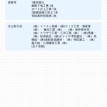
資格等
1級技能士
鋼製下地工事 2名
ボード仕上工事 1名
2級建築施工技士 1名
登録基幹技能者 2名
主な取引先
（株）イースト装建・(株)ウィズ工房・潮産業
（株）・ 亀田工業（株）・（株）桐井製作所・
（株）クワザワ工業・三洋工業（株）・(株)秀建・
（株）砂原紙店・(株)ダイイチ澤田建設・（株）高
橋組・(株)函館新成建材・（株）明匠建工・（株）
森川組・八潮建材工業（株）
(五十音順)