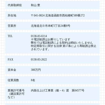
代表取締役
秋山 豊
所在地
〒041-0824 北海道函館市西桔梗町589番272
営業所
北海道北斗市本町5丁目24番8号
TEL
0138-83-6114
※電話勧誘はお断りしています
弊社では電話勧誘による契約は締結いたしません
特定商取引に関する法律 第17条により再勧誘は禁止
されています。
FAX
0138-83-2622
資本金
300万円
従業員数
8名
業務許可番号
内装仕上げ工事業（般－4）渡 第04577号
（建設業許可
など）